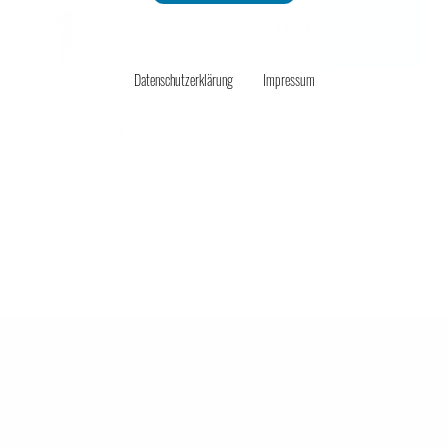
Unternehmensmanagement
Datenschutzerklärung
Impressum
Onlinehandel
watchdog17_3.pdf | 836 kB
Service
Es kann von Vorteil sein
Unternehmen müssen
die private
sich in das
Krankenversicherung im
Transparenzregister
Unsere Tasche will reisen
Voraus zu zahlen
eintragen
das Finanzamt zieht das
für Geschäfte über EU
Netz rund um
Grenzen hinweg fällt ggf.