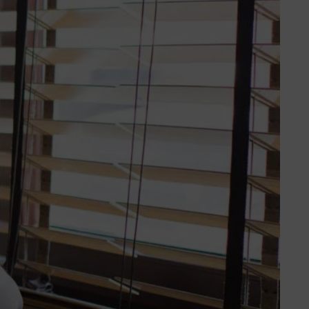
Ausbildung
Wir bilden im Fachbereich
Steuerfachangestellte aus. Die
Ausbildung zur Steuerfachangestellten
oder zum Steuerfachangestellten kann
der erste Schritt hin zum Steuerberater
sein.