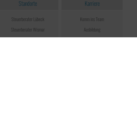
Standorte
Karriere
Steuerberater Lübeck
Komm ins Team
Steuerberater Wismar
Ausbildung