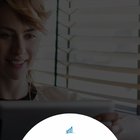
Umsatzsteuer
Jahresabschluss
Unternehmensnachfolge
Betriebswirtschaftliche
Beratung
Erbschaftsteuer &
Schenkungsteuer