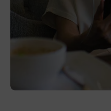
Hier finden Sie Nützliches wie Formulare,
organisatorische Informationen, etc.
Unsere Tasche will reisen
Wir bereisen die Welt mit unserer
Tasche; oder lassen sie bereisen. Möchten
Sie mitmachen? Hier gibt es alles zum
Thema: Unsere Tasche will reisen!