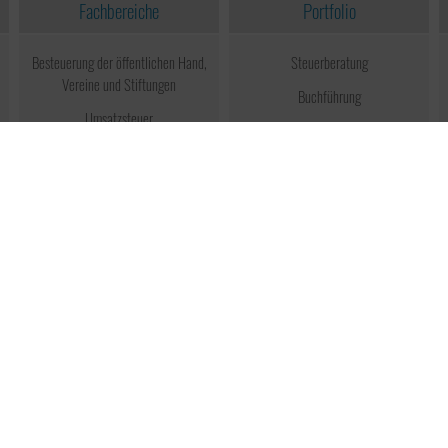
Fachbereiche
Portfolio
Besteuerung der öffentlichen Hand,
Steuerberatung
Vereine und Stiftungen
Buchführung
Umsatzsteuer
Jahresabschluss
Unternehmensnachfolge
Betriebswirtschaftliche Beratung
Erbschaftsteuer & Schenkungsteuer
Umstrukturierung
Ertragsteuer
Internationales Steuerrecht
Steuerberater in Lübeck
Steuerberater in Wismar
Umfrage
Grundsteuerrerklärung analog