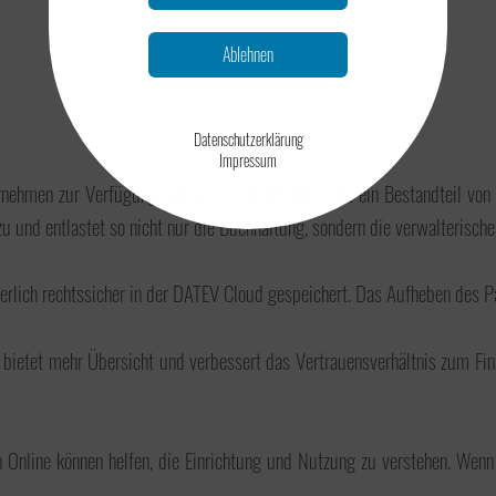
Ablehnen
Datenschutzerklärung
Impressum
rnehmen zur Verfügung stehen. Die Buchhaltung ist ein Bestandteil v
u und entlastet so nicht nur die Buchhaltung, sondern die verwalterisc
rlich rechtssicher in der DATEV Cloud gespeichert. Das Aufheben des Papi
 bietet mehr Übersicht und verbessert das Vertrauensverhältnis zum Fi
nline können helfen, die Einrichtung und Nutzung zu verstehen. Wenn 