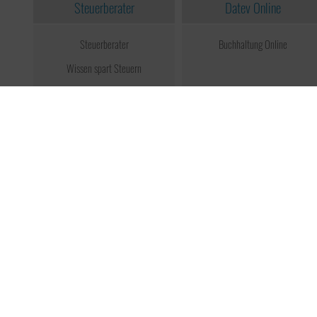
Steuerberater
Datev Online
Steuerberater
Buchhaltung Online
Wissen spart Steuern
Unternehmensmanagement
Onlinehandel
Service
Unsere Tasche will reisen