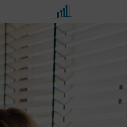
Fachbereiche
Portfolio
Besteuerung der
Steuerberatung
öffentlichen Hand, Vereine
und Stiftungen
Buchführung