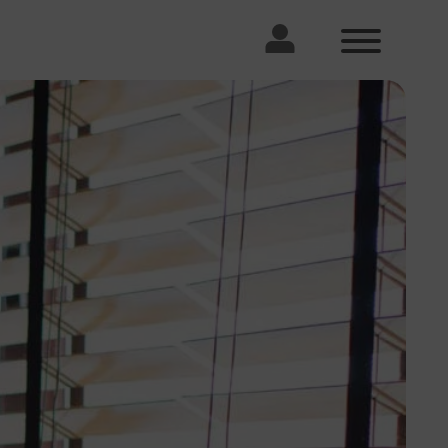
Standorte
Karriere
Steuerberater Lübeck
Komm ins Team
Wir stellen uns vor. Unser Büro, unseren
Alltag, den Platz an der Sonne, der noch
frei ist, unsere schicke Küche und ein
paar Kollegen.
Steuerberater Wismar