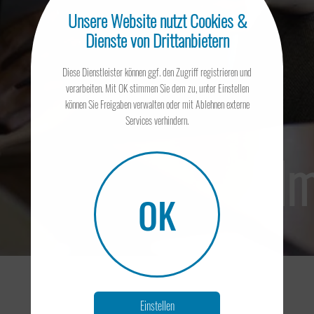
Unsere Website nutzt Cookies &
Umstrukturierung
Dienste von Drittanbietern
Diese Dienstleister können ggf. den Zugriff registrieren und
verarbeiten. Mit OK stimmen Sie dem zu, unter Einstellen
können Sie Freigaben verwalten oder mit Ablehnen externe
Services verhindern.
Ertragsteuer
Im
OK
Internationales Steuerrecht
Einstellen