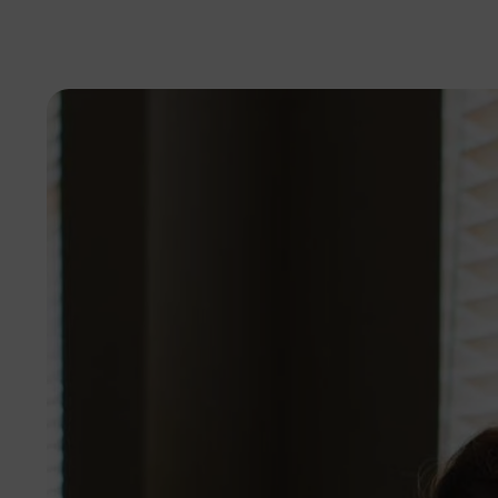
Steuerberater
Datev Online
Steuerberater
Buchhaltung Online
Wissen spart Steuern