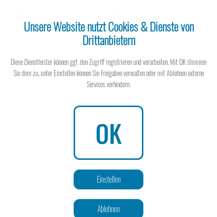
Unsere Website nutzt Cookies & Dienste von
Drittanbietern
Steuerberater
Diese Dienstleister können ggf. den Zugriff registrieren und verarbeiten. Mit OK stimmen
Sie dem zu, unter Einstellen können Sie Freigaben verwalten oder mit Ablehnen externe
Services verhindern.
Umstrukturierung
Steuerberater
OK
Umstrukturierungen können nicht nur in großen Konzernen sinnvoll
oder nötig sein. Auch kleine und mittlere Betriebe können in die
Wissen spart Steuern
Situation kommen, in denen eine Umstrukturierung nötig wird oder auf
Einstellen
Grund anderer Ziele als Gestaltungsoption genutzt werden kann. Dazu
zählen zum Beispiel Fragen im Bereich der Unternehmensteilung beim
Ausscheiden eines Partners oder die Absicherung von
Ablehnen