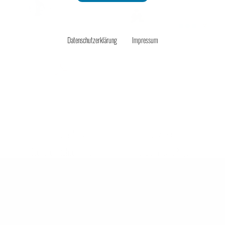
Unternehmensmanagement
Datenschutzerklärung
Impressum
Onlinehandel
watchdog15_3.pdf | 569 kB
Service
19% für Saunabesuch
Grundsätze
Steuererleichterungen für
ordnungsmäßiger
Elektromobile
Buchführung
Unsere Tasche will reisen
Dieses Mal: Wir versuchen eine Büroeinrichtung in einem Postfach