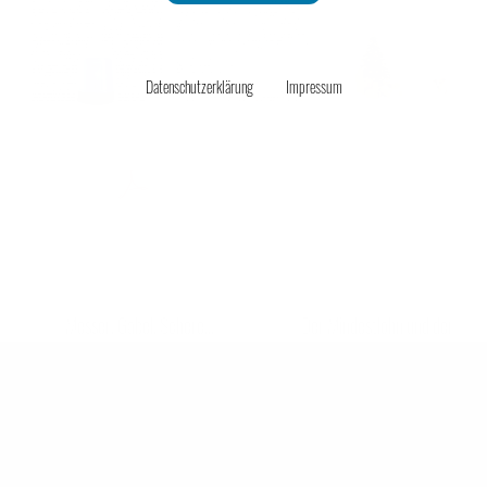
Unternehmensmanagement
Datenschutzerklärung
Impressum
Onlinehandel
watchdog14_3.pdf | 2 MB
Service
Messer, Gabel, Schere...
Der Mindestlohn und der
Parties und Moneten
Zoll
Unsere Tasche will reisen
Für Pizza reichts, für
Bericht zum Ende des
Kryogenik nicht
Jahres