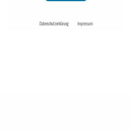
Unternehmensmanagement
Datenschutzerklärung
Impressum
Onlinehandel
watchdog12_5.pdf | 936 kB
Service
Farewell, liebe Karte
Umwelt
Passend zum Winter:
Untertitel:
Unsere Tasche will reisen
Gleitzeit
Grundfreibetrag
Auflösung des Freihafens
Weihnachtsstimmung
Das Ausstellen von
gratis