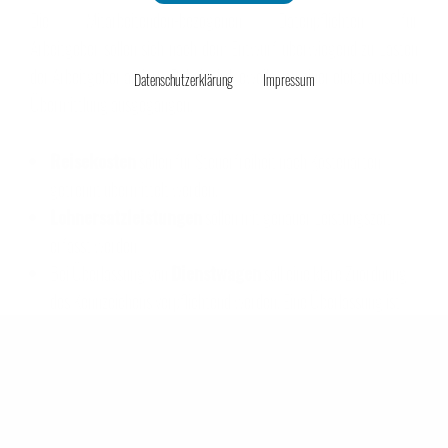
Unternehmensmanagement
Die Mitarbeitenden-bezogenen Datenpflichten für
Arbeitgeber sollen sich nach dem Entwurf überwiegend zu Lasten
der Arbeitgeber ändern. Dabei wird jeweils von einer elektronischen
Datenschutzerklärung
Impressum
Übermittlung ausgegangen.
Onlinehandel
Reisekosten
sollen für Steuerfreiheit nach Kostenarten
getrennt übermittelt werden.
Lohnersatzleistungen
sollen mit genauer Leistungszeit
erfasst werden
Service
Bei Überlassung von
Dienstwagen
soll eine klare Zuordnung
des Kennzeichens verpflichtend werden. Eine Überlassung ist
nur mit einem D-Kennzeichen steuerlich relevant.
Unsere Tasche will reisen
Lohnsteuer Nachschau
Außerdem wird das Zugriffsrecht der Finanzämter für die