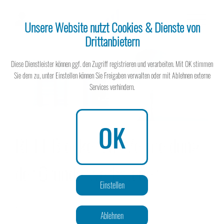
Unsere Website nutzt Cookies & Dienste von
Drittanbietern
Steuerberater
Diese Dienstleister können ggf. den Zugriff registrieren und verarbeiten. Mit OK stimmen
Sie dem zu, unter Einstellen können Sie Freigaben verwalten oder mit Ablehnen externe
Services verhindern.
Steuerberater
OK
RETT Blocker zur Vermeidung
der Grunderwerbsteuer
Wissen spart Steuern
Einstellen
Wenn einer eine Immobilie kauft, dann muss er eine Steuer auf den
Ablehnen
Erwerb zahlen. Sie nennt sich Grunderwerbsteuer und wird in