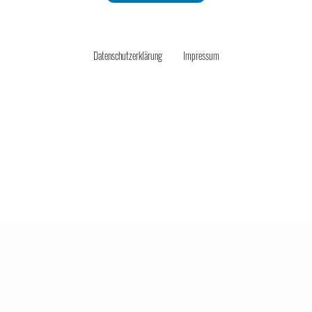
Unternehmensmanagement
Schleswig-Holstein mit 6,5 % vom Kaufpreis berechnet.
So ganz vollständig beschreibt die Bezeichnung
Datenschutzerklärung
Impressum
„Grunderwerbsteuer“ den Umfang der Steuer nicht, denn nicht nur
Onlinehandel
der Grund selbst, sondern auch nicht bewegliche Güter darauf sind
von der Steuer betroffen. So kann auch ein kleines Grundstück
durch entsprechende Bauwerke für einen Käufer schnell zu einer
großen Steuerbelastung führen.
Service
Beim Immobilienkauf wird also bei der Verhandlung des
Kaufpreises immer auch die Grunderwerbsteuer zu berücksichtigen
sein. Für einen privaten Hauskauf ist das zwar nicht schön, wird
aber sicher in den Verhandlungen mit dem Verkäufer zu
Unsere Tasche will reisen
berücksichtigen sein - letztlich kommt es auf eine Einigung an, die
beiden Parteien genehm ist und in der der Käufer die
Grunderwerbsteuer bereits berücksichtigt hat.