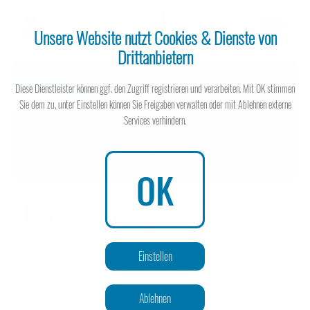
Unsere Website nutzt Cookies & Dienste von
Drittanbietern
Steuerberater
Diese Dienstleister können ggf. den Zugriff registrieren und verarbeiten. Mit OK stimmen
Sie dem zu, unter Einstellen können Sie Freigaben verwalten oder mit Ablehnen externe
Services verhindern.
Steuerberater
OK
Transparenzregister 2.0
Wissen spart Steuern
Einstellen
Anmeldung im Transparenzregister
Das Transparenzregister ist im Grunde eine Liste von Unternehmen,
Ablehnen