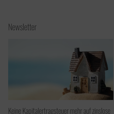
Newsletter
Steuerberater
Datev Online
Steuerberater
Buchhaltung Online
Wissen spart Steuern
Keine Kapitalertragsteuer mehr auf zinslose