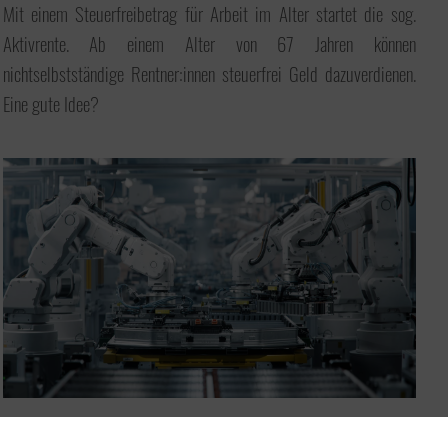
Mit einem Steuerfreibetrag für Arbeit im Alter startet die sog.
Aktivrente. Ab einem Alter von 67 Jahren können
nichtselbstständige Rentner:innen steuerfrei Geld dazuverdienen.
Eine gute Idee?
Investitionssofortprogramm zur Förderung