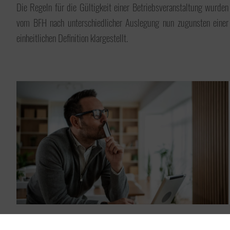
Die Regeln für die Gültigkeit einer Betriebsveranstaltung wurden
vom BFH nach unterschiedlicher Auslegung nun zugunsten einer
einheitlichen Definition klargestellt.
Mindestlohn steigt auf 13,90 €/h