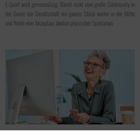
E-Sport wird gemeinnützig. Damit rückt eine große Community in
der Gunst der Gesellschaft ein ganzes Stück weiter in die Mitte
und findet eine Akzeptanz ähnlich physischer Sportarten.
Aktivrente - ein Weg zu mehr Arbeitskräften