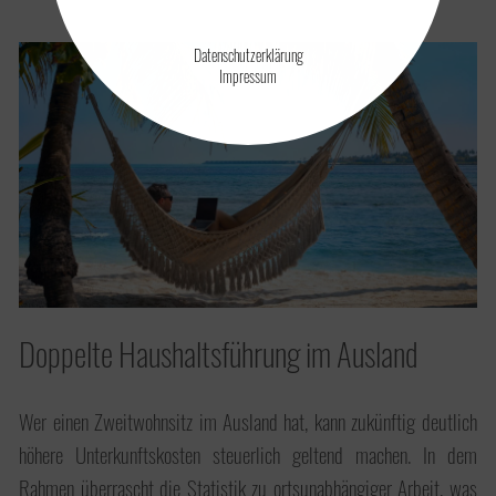
Datenschutzerklärung
Impressum
Doppelte Haushaltsführung im Ausland
Wer einen Zweitwohnsitz im Ausland hat, kann zukünftig deutlich
höhere Unterkunftskosten steuerlich geltend machen. In dem
Rahmen überrascht die Statistik zu ortsunabhängiger Arbeit, was