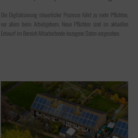
Die Digitalisierung steuerlicher Prozesse führt zu mehr Pflichten,
Ausbildung
vor allem beim Arbeitgebern. Neue Pflichten sind im aktuellen
Wir bilden im Fachbereich
Steuerfachangestellte aus. Die
Entwurf im Bereich Mitarbeitende-bezogene Daten vorgesehen.
Ausbildung zur Steuerfachangestellten
oder zum Steuerfachangestellten kann
der erste Schritt hin zum Steuerberater
sein.