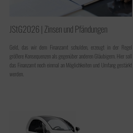
Hier finden Sie Nützliches wie Formulare,
organisatorische Informationen, etc.
JStG2026 | Zinsen und Pfändungen
Geld, das wir dem Finanzamt schulden, erzeugt in der Regel
Unsere Tasche will reisen
größere Konsequenzen als gegenüber anderen Gläubigern. Hier soll
Wir bereisen die Welt mit unserer
Tasche; oder lassen sie bereisen. Möchten
das Finanzamt noch einmal an Möglichkeiten und Umfang gestärkt
Sie mitmachen? Hier gibt es alles zum
werden.
Thema: Unsere Tasche will reisen!