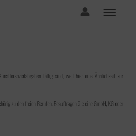
Standorte
Karriere
tlersozialabgaben fällig sind, weil hier eine Ähnlichkeit zur
Steuerberater Lübeck
Komm ins Team
Wir stellen uns vor. Unser Büro, unseren
Alltag, den Platz an der Sonne, der noch
frei ist, unsere schicke Küche und ein
ehörig zu den freien Berufen. Beauftragen Sie eine GmbH, KG oder
paar Kollegen.
Steuerberater Wismar