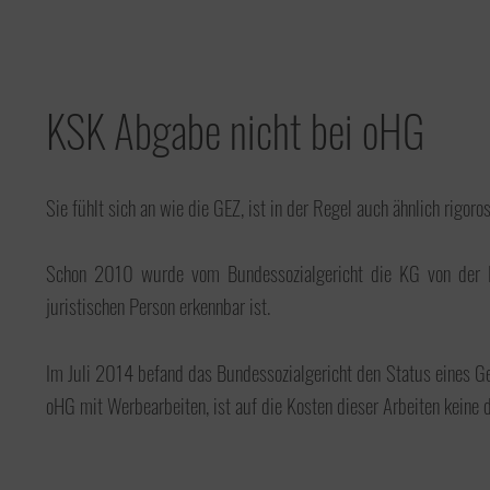
KSK Abgabe nicht bei oHG
Steuerberater
Datev Online
Sie fühlt sich an wie die GEZ, ist in der Regel auch ähnlich rigoro
Schon 2010 wurde vom Bundessozialgericht die KG von der List
Steuerberater
Buchhaltung Online
juristischen Person erkennbar ist.
Im Juli 2014 befand das Bundessozialgericht den Status eines Ge
oHG mit Werbearbeiten, ist auf die Kosten dieser Arbeiten keine d
Wissen spart Steuern