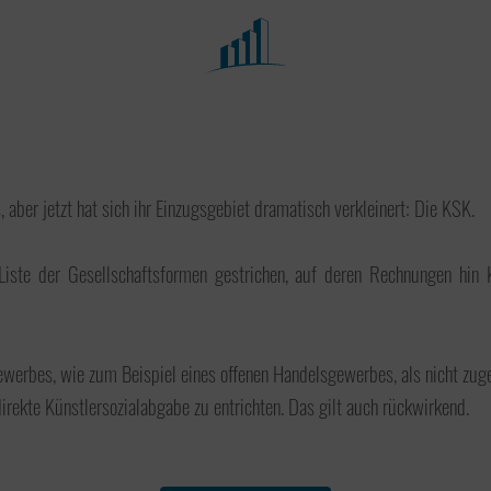
Fachbereiche
Portfolio
s, aber jetzt hat sich ihr Einzugsgebiet dramatisch verkleinert: Die KSK.
e der Gesellschaftsformen gestrichen, auf deren Rechnungen hin Küns
Besteuerung der
Steuerberatung
öffentlichen Hand, Vereine
und Stiftungen
werbes, wie zum Beispiel eines offenen Handelsgewerbes, als nicht zug
irekte Künstlersozialabgabe zu entrichten. Das gilt auch rückwirkend.
Buchführung