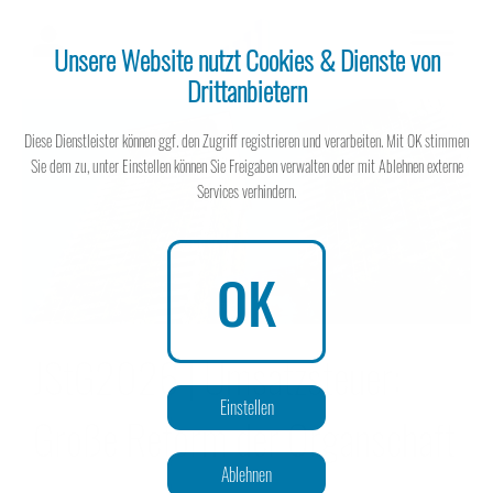
Unsere Website nutzt Cookies & Dienste von
Drittanbietern
Steuerberater
Diese Dienstleister können ggf. den Zugriff registrieren und verarbeiten. Mit OK stimmen
Sie dem zu, unter Einstellen können Sie Freigaben verwalten oder mit Ablehnen externe
Services verhindern.
Steuerberater
OK
JStG2026 | Umsatzsteuer:
Wissen spart Steuern
Einstellen
Große Reform der Organschaft
Ablehnen