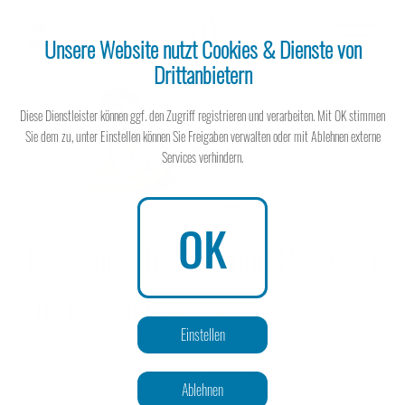
Unsere Website nutzt Cookies & Dienste von
Drittanbietern
Steuerberater
Diese Dienstleister können ggf. den Zugriff registrieren und verarbeiten. Mit OK stimmen
Sie dem zu, unter Einstellen können Sie Freigaben verwalten oder mit Ablehnen externe
Services verhindern.
Steuerberater
OK
Kassennachschau und Pflichten
für Kassenbesitzer
Wissen spart Steuern
Einstellen
Ab Anfang nächsten Jahres, also Januar 2018, können
Ablehnen
unangekündigte Kassennachschauen erfolgen, was besonders in