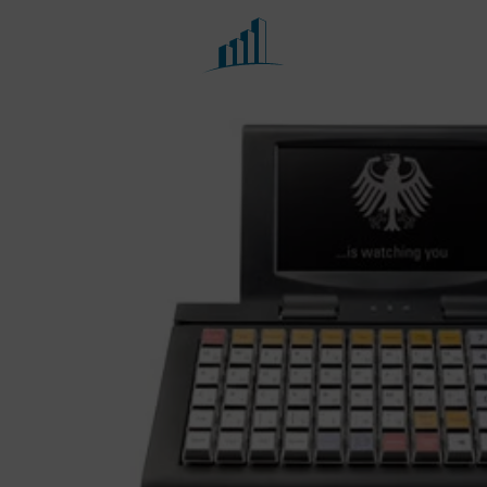
Fachbereiche
Portfolio
Besteuerung der
Steuerberatung
öffentlichen Hand, Vereine
und Stiftungen
Buchführung