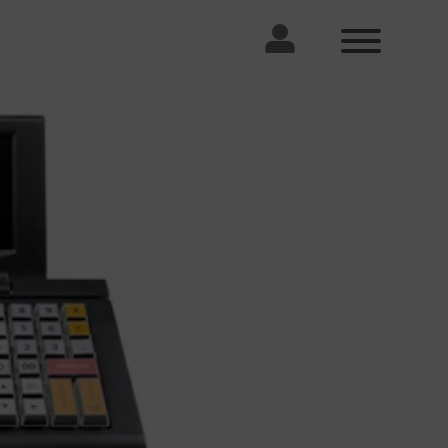
Standorte
Karriere
Steuerberater Lübeck
Komm ins Team
Wir stellen uns vor. Unser Büro, unseren
Alltag, den Platz an der Sonne, der noch
frei ist, unsere schicke Küche und ein
paar Kollegen.
Steuerberater Wismar