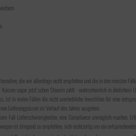
peichern
Umstrukturierung
n
Ertragsteuer
ernative, die wir allerdings nicht empfehlen und die in den meisten Fäll
ter Kassen sogar jetzt schon Steuern zahlt - wahrscheinlich in ähnlichem
, ist in vielen Fällen die nicht unerhebliche Investition für eine ent
Internationales Steuerrecht
iven Lieferengpässen im Verlauf des Jahres ausgehen.
esem Fall Lieferschwierigkeiten, eine Compliance unmöglich machen. Erf
wegen ist dringend zu empfehlen, sich rechtzeitig um ein entsprechend