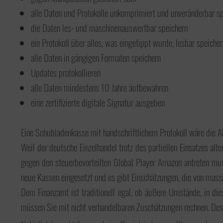
Hier finden Sie Nützliches wie Formulare,
organisatorische Informationen, etc.
alle Daten und Protokolle unkomprimiert und unveränderbar s
die Daten les- und maschinenauswertbar speichern
ein Protokoll über alles, was eingetippt wurde, lesbar speicher
alle Daten in gängigen Formaten speichern
Updates protokollieren
Unsere Tasche will reisen
alle Daten mindestens 10 Jahre aufbewahren
Wir bereisen die Welt mit unserer
eine zertifizierte digitale Signatur ausgeben
Tasche; oder lassen sie bereisen. Möchten
Sie mitmachen? Hier gibt es alles zum
Thema: Unsere Tasche will reisen!
Eine Schubladenkasse mit handschriftlichem Protokoll wäre die Alt
Weil der deutsche Einzelhandel trotz des partiellen Einsatzes al
gegen den steuerbevorteilten Global Player Amazon antreten muss
neue Kassen eingesetzt und es gibt Einschätzungen, die von mass
Dem Finanzamt ist traditionell egal, ob äußere Umstände, in di
müssen Sie mit nicht verhandelbaren Zuschätzungen rechnen. Des