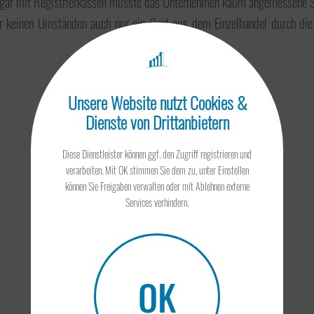
sogar mit Registrierkassen müsste das Unternehmen kaum angemessene 
r keinen Umständen auch nur ein Cent aus dem Einzelhandel durch die 
Unsere Website nutzt Cookies &
Dienste von Drittanbietern
ZUR ÜBERSICHT
Diese Dienstleister können ggf. den Zugriff registrieren und
verarbeiten. Mit OK stimmen Sie dem zu, unter Einstellen
können Sie Freigaben verwalten oder mit Ablehnen externe
Services verhindern.
OK