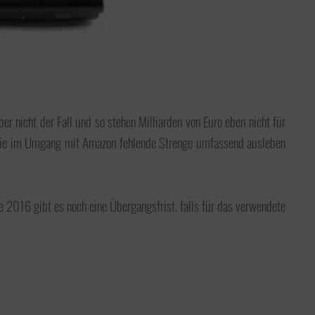
Ausbildung
Wir bilden im Fachbereich
Steuerfachangestellte aus. Die
Ausbildung zur Steuerfachangestellten
oder zum Steuerfachangestellten kann
der erste Schritt hin zum Steuerberater
 nicht der Fall und so stehen Milliarden von Euro eben nicht für
sein.
 die im Umgang mit Amazon fehlende Strenge umfassend ausleben
de 2016 gibt es noch eine Übergangsfrist, falls für das verwendete