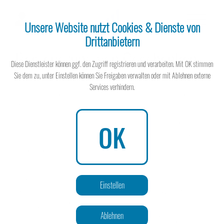
Unsere Website nutzt Cookies & Dienste von
Drittanbietern
Besteuerung von Geschenken
Steuerberater
Diese Dienstleister können ggf. den Zugriff registrieren und verarbeiten. Mit OK stimmen
Sie dem zu, unter Einstellen können Sie Freigaben verwalten oder mit Ablehnen externe
Services verhindern.
1. Firmengeschenke unter 35,- € exkl. gesetzlicher
Mehrwertsteuer können steuerlich geltend gemacht werden.
Steuerberater
2. Der Empfänger muss das Geschenk als Einnahme versteuern
OK
oder der Schenkende muss das Geschenk mit 30% des Wertes
pauschal versteuern.
Wissen spart Steuern
Geschenke zu Firmenjubiläen und Geburtstagen oder andere
Einstellen
exponierten Gelegenheiten sind aber bis zu einem Wert von 40,- €
inkl. gesetzlicher Mehrwertsteuer steuerfrei.
Ablehnen
Das ist wunderschön und schafft eine Atmosphäre der