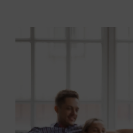
Steuerberater
Datev Online
Steuerberater
Buchhaltung Online
Wissen spart Steuern