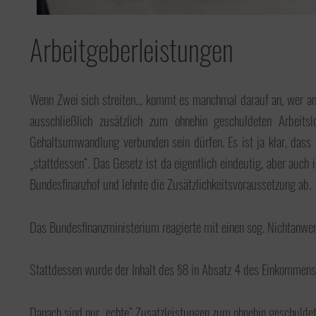
Hier finden Sie Nützliches wie Formulare,
organisatorische Informationen, etc.
Arbeitgeberleistungen
Wenn Zwei sich streiten… kommt es manchmal darauf an, wer am l
Unsere Tasche will reisen
ausschließlich zusätzlich zum ohnehin geschuldeten Arbeits
Wir bereisen die Welt mit unserer
Gehaltsumwandlung verbunden sein dürfen. Es ist ja klar, dass ei
Tasche; oder lassen sie bereisen. Möchten
„stattdessen“. Das Gesetz ist da eigentlich eindeutig, aber auch 
Sie mitmachen? Hier gibt es alles zum
Thema: Unsere Tasche will reisen!
Bundesfinanzhof und lehnte die Zusätzlichkeitsvoraussetzung ab.
Das Bundesfinanzministerium reagierte mit einen sog. Nichtanwendu
Stattdessen wurde der Inhalt des §8 in Absatz 4 des Einkommenste
Danach sind nur „echte“ Zusatzleistungen zum ohnehin geschuldet