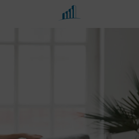
Fachbereiche
Portfolio
Besteuerung der
Steuerberatung
öffentlichen Hand, Vereine
und Stiftungen
Buchführung