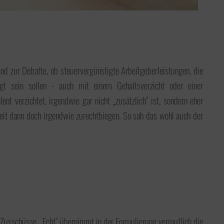
d zur Debatte, ob steuervergünstigte Arbeitgeberleistungen, die
igt sein sollen - auch mit einem Gehaltsverzicht oder einer
nt verzichtet, irgendwie gar nicht „zusätzlich“ ist, sondern eher
chkeit dann doch irgendwie zurechtbiegen. So sah das wohl auch der
 Zusschüsse. „Echt“ übernimmt in der Formulierung vermutlich die