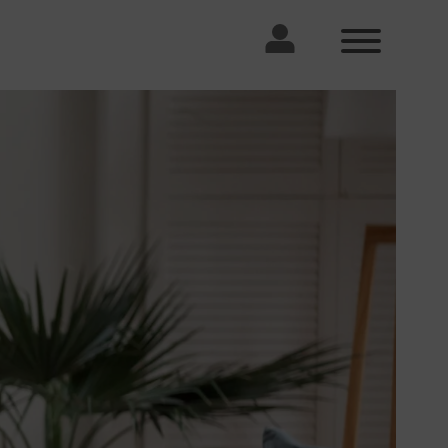
Standorte
Karriere
Steuerberater Lübeck
Komm ins Team
Wir stellen uns vor. Unser Büro, unseren
Alltag, den Platz an der Sonne, der noch
frei ist, unsere schicke Küche und ein
paar Kollegen.
Steuerberater Wismar