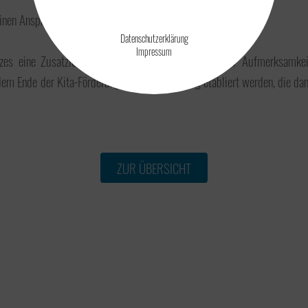
einen Anspruch auf die Zusatzleistung ausweist.
Datenschutzerklärung
Impressum
etzes eine Zusatzleistung bei der Planung etwas mehr Aufmerksamk
em Ende der Kita-Förderung eine Lohnerhöhung etabliert werden, die dan
ZUR ÜBERSICHT