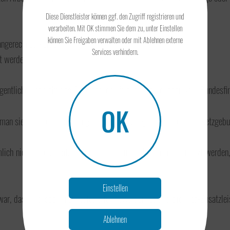
Diese Dienstleister können ggf. den Zugriff registrieren und
verarbeiten. Mit OK stimmen Sie dem zu, unter Einstellen
können Sie Freigaben verwalten oder mit Ablehnen externe
 angerechnet werden.
Services verhindern.
t werden.
eigentlichen Absicht des Gesetzes, damit auch die Kollegen vom Bundesfi
OK
n sie in die eine Richtung stuppst, schwingt auch hier die Gesetzgebung 
ich nicht eine Zusatzleistung durch eine Lohnerhöhung ersetzt werden, 
Einstellen
ar, das Kind aber unerwartet älter geworden ist und die Kita-Zusatzleis
Ablehnen