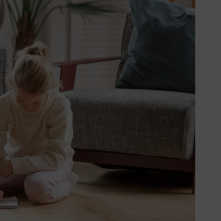
Ausbildung
Wir bilden im Fachbereich
Steuerfachangestellte aus. Die
Ausbildung zur Steuerfachangestellten
oder zum Steuerfachangestellten kann
der erste Schritt hin zum Steuerberater
sein.