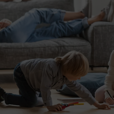
Umsatzsteuer
Jahresabschluss
Unternehmensnachfolge
Betriebswirtschaftliche
Beratung
Erbschaftsteuer &
Schenkungsteuer