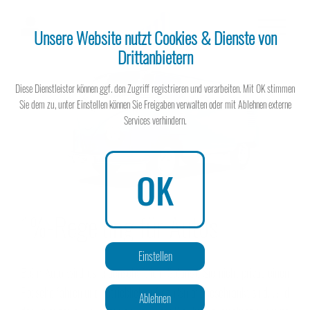
Unsere Website nutzt Cookies & Dienste von
Drittanbietern
Steuerberater
Diese Dienstleister können ggf. den Zugriff registrieren und verarbeiten. Mit OK stimmen
Sie dem zu, unter Einstellen können Sie Freigaben verwalten oder mit Ablehnen externe
Services verhindern.
Steuerberater
OK
1%-Regelung für Autos
Wissen spart Steuern
Einstellen
Beim Auto wird es leidenschaftlich. Solange Sie nicht privat einen
Porsche fahren und betrieblich auf den Smart beschränkt sind, wird
Ablehnen