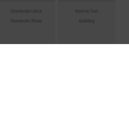
Steuerberater Lübeck
Komm ins Team
Steuerberater Wismar
Ausbildung