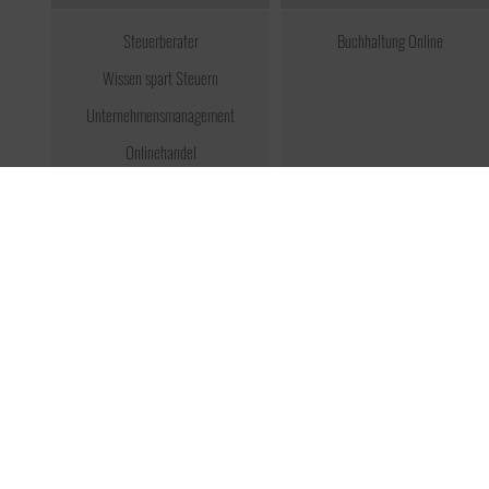
Steuerberater
Buchhaltung Online
Wissen spart Steuern
Unternehmensmanagement
Onlinehandel
Service
Unsere Tasche will reisen