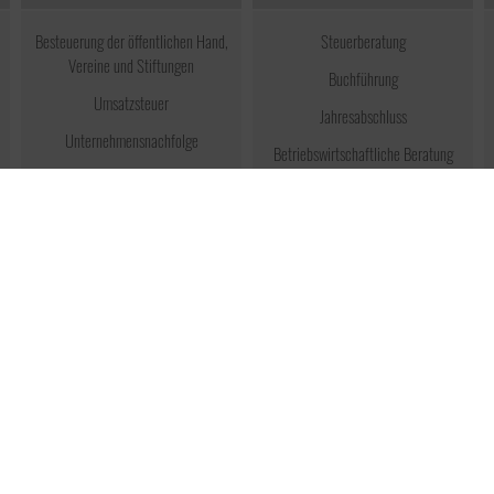
Besteuerung der öffentlichen Hand,
Steuerberatung
Vereine und Stiftungen
Buchführung
Umsatzsteuer
Jahresabschluss
Unternehmensnachfolge
Betriebswirtschaftliche Beratung
Erbschaftsteuer & Schenkungsteuer
Umstrukturierung
Ertragsteuer
Internationales Steuerrecht
Steuerberater in Lübeck
Steuerberater in Wismar
Umfrage
Grundsteuerrerklärung analog