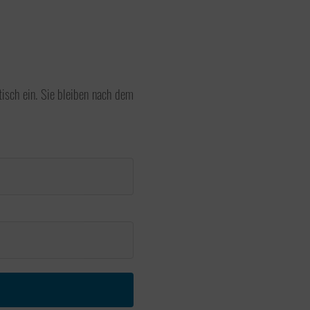
Ausbildung
Wir bilden im Fachbereich
Steuerfachangestellte aus. Die
Ausbildung zur Steuerfachangestellten
tisch ein. Sie bleiben nach dem
oder zum Steuerfachangestellten kann
der erste Schritt hin zum Steuerberater
sein.