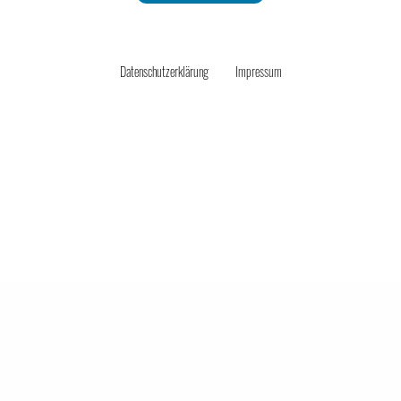
Unternehmensmanagement
Datenschutzerklärung
Impressum
Onlinehandel
Service
Unsere Tasche will reisen