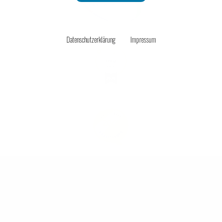
Unternehmensmanagement
Datenschutzerklärung
Impressum
Onlinehandel
Service
Unsere Tasche will reisen